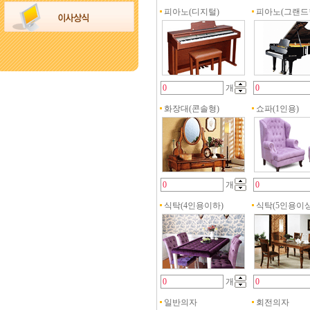
피아노(디지털)
피아노(그랜드
개
화장대(콘솔형)
쇼파(1인용)
개
식탁(4인용이하)
식탁(5인용이상
개
일반의자
회전의자