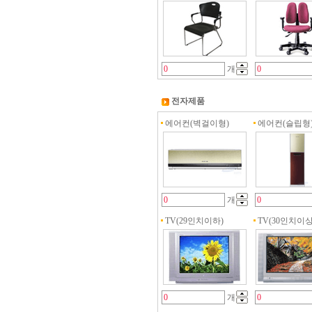
개
전자제품
에어컨(벽걸이형)
에어컨(슬립형
개
TV(29인치이하)
TV(30인치이상
개