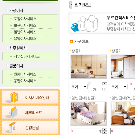
가구정보
장롱1
장롱2
개
일반침대(싱글)
일반침대(2단침
개