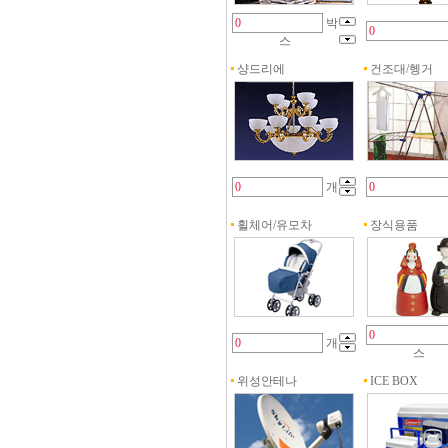
박
스
샹드리에
건조대/헹거
개
휠체어/유모차
장식용품
개
스
위성안테나
ICE BOX