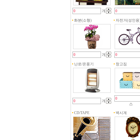
개
화분(소형)
자전거(성인용
개
난로/온풍기
창고짐
개
스
CD/TAPE
벽시계