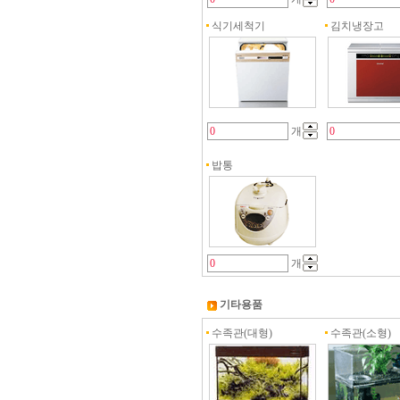
식기세척기
김치냉장고
개
밥통
개
기타용품
수족관(대형)
수족관(소형)