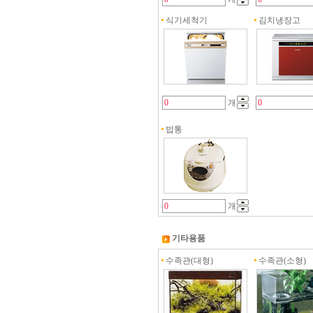
식기세척기
김치냉장고
개
밥통
개
기타용품
수족관(대형)
수족관(소형)