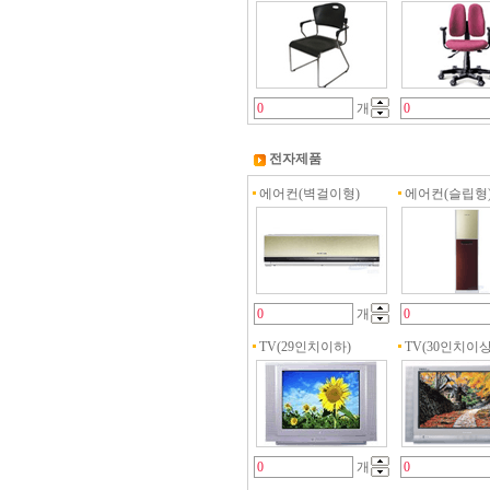
개
전자제품
에어컨(벽걸이형)
에어컨(슬립형
개
TV(29인치이하)
TV(30인치이상
개