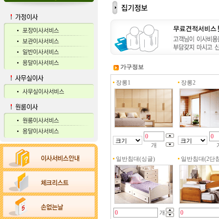
가구정보
장롱1
장롱2
개
일반침대(싱글)
일반침대(2단침
개