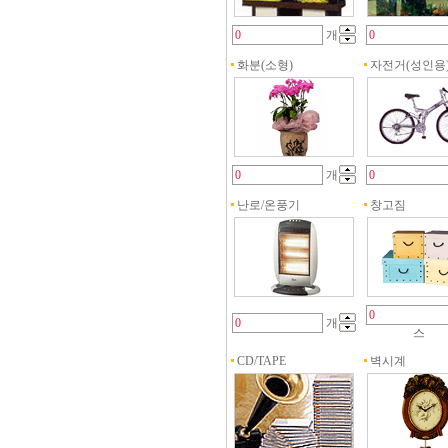
개
화분(소형)
자전거(성인용
개
난로/온풍기
창고짐
개
스
CD/TAPE
벽시계