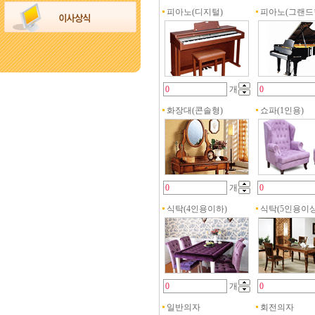
피아노(디지털)
피아노(그랜드
개
화장대(콘솔형)
쇼파(1인용)
개
식탁(4인용이하)
식탁(5인용이상
개
일반의자
회전의자