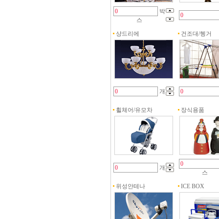
박
스
샹드리에
건조대/헹거
개
휠체어/유모차
장식용품
개
스
위성안테나
ICE BOX