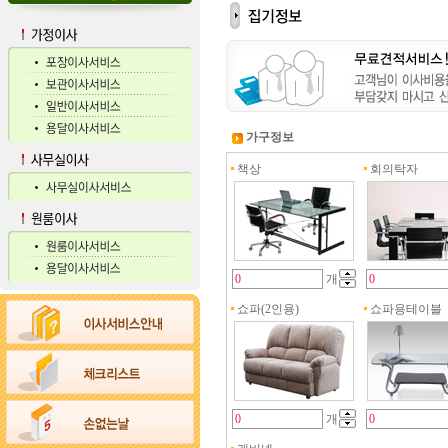
가구정보
책상
회의탁자
개
쇼파(2인용)
쇼파용테이블
개