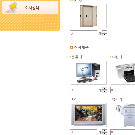
캐비넷
개
전자제품
컴퓨터
프린터
개
TV
복사기
개