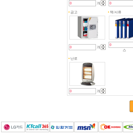
개
금고
책/서류
개
스
난로
개