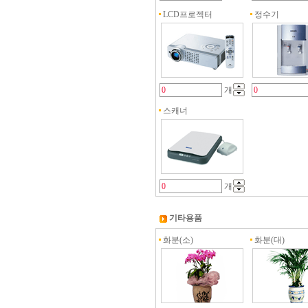
LCD프로젝터
정수기
개
스캐너
개
기타용품
화분(소)
화분(대)