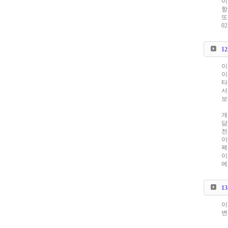
이
항
또
0
1
이
이
타
서
보
개
담
전화
이메
팩스
이
에
1
이
변