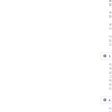
둘
합
셋
한
넷
다
다
있
으
3
이
개
상
그
적
의
으
4
이