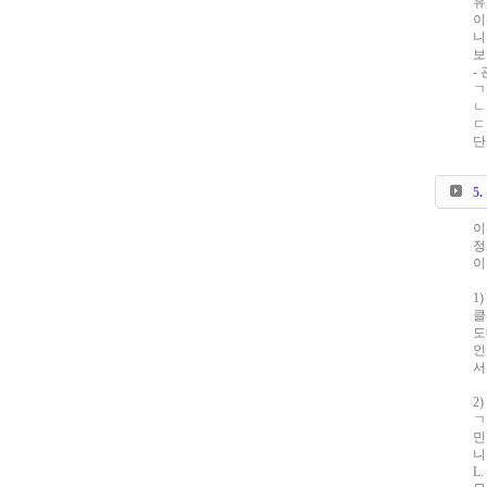
유
이
니
보
-
ㄱ
ㄴ
ㄷ
단
5
이
정
이
1
클
도
인
서
2
ㄱ
민
니
L