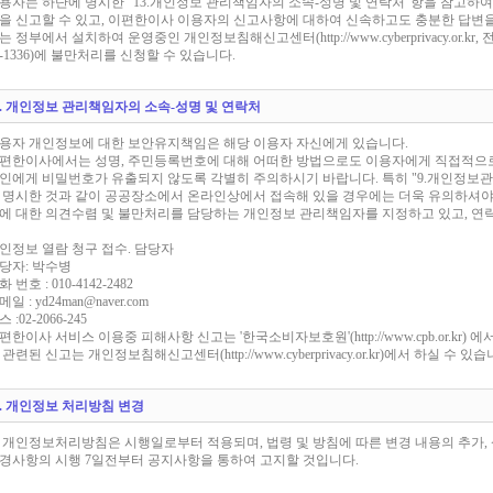
용자는 하단에 명시한 "13.개인정보 관리책임자의 소속-성명 및 연락처"항을 참고하
을 신고할 수 있고, 이편한이사 이용자의 신고사항에 대하여 신속하고도 충분한 답변을
는 정부에서 설치하여 운영중인 개인정보침해신고센터(http://www.cyberprivacy.or.kr, 전
2-1336)에 불만처리를 신청할 수 있습니다.
2. 개인정보 관리책임자의 소속-성명 및 연락처
용자 개인정보에 대한 보안유지책임은 해당 이용자 자신에게 있습니다.
편한이사에서는 성명, 주민등록번호에 대해 어떠한 방법으로도 이용자에게 직접적으
인에게 비밀번호가 유출되지 않도록 각별히 주의하시기 바랍니다. 특히 "9.개인정보관
 명시한 것과 같이 공공장소에서 온라인상에서 접속해 있을 경우에는 더욱 유의하셔야
에 대한 의견수렴 및 불만처리를 담당하는 개인정보 관리책임자를 지정하고 있고, 연
인정보 열람 청구 접수. 담당자
당자: 박수병
 번호 : 010-4142-2482
일 : yd24man@naver.com
 :02-2066-245
편한이사 서비스 이용중 피해사항 신고는 '한국소비자보호원'(http://www.cpb.or.kr)
 관련된 신고는 개인정보침해신고센터(http://www.cyberprivacy.or.kr)에서 하실 수 있습
3. 개인정보 처리방침 변경
 개인정보처리방침은 시행일로부터 적용되며, 법령 및 방침에 따른 변경 내용의 추가,
경사항의 시행 7일전부터 공지사항을 통하여 고지할 것입니다.