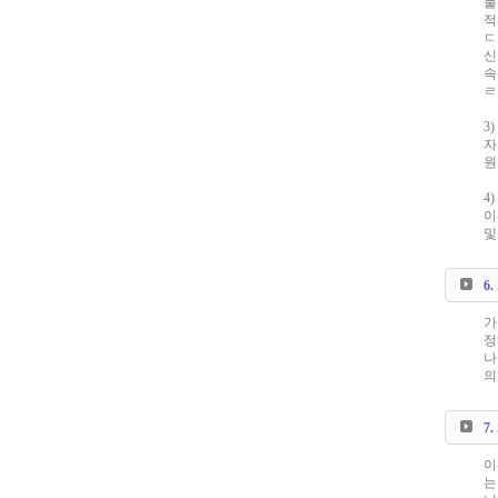
물
적
ㄷ
신
속
ㄹ
3
자
원
4
이
및
6
가
정
나
의
7
이
는