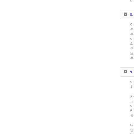
니
8
이
수
쿠
이
의
쿠
또
쿠
9
이
위
가
그
이
키
유
나
습