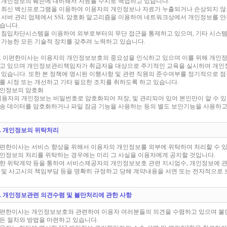
 개인정보의 훼손에 대비해서 자료를 수시로 백업하고 있습니다.
 최신 백신프로그램을 이용하여 이용자의 개인정보나 자료가 누출되거나 손상되지 않
 서버 관리 업체에서 SSL 암호화 알고리즘을 이용하여 네트워크상에서 개인정보를 안
습니다.
 침입차단시스템을 이용하여 외부로부터의 무단 접근을 통제하고 있으며, 기타 시스
 가능한 모든 기술적 장치를 갖추려 노력하고 있습니다.
. 이편한이사는 이용자의 개인정보보호의 중요성을 인식하고 있으며 이를 위해 개인
고 있으며 개인정보관리책임자가 취급자을 대상으로 주기적인 교육을 실시하여 개인
 있습니다. 또한 본 정책에 명시된 이행사항 및 관련 직원의 준수여부를 정기적으로 
를 시정 또는 개선하고 기타 필요한 조치를 취하도록 하고 있습니다.
인정보의 암호화
이용자의 개인정보는 비밀번호로 암호화되어 저장, 및 관리되어 있어 본인만이 알 수 
송 데이터를 암호화하거나 파일 잠금 기능을 사용하는 등의 별도 보안기능을 사용하
0. 개인정보의 위탁처리
편한이사는 서비스 향상을 위해서 이용자의 개인정보를 외부에 위탁하여 처리할 수 있
인정보의 처리를 위탁하는 경우에는 미리 그 사실을 이용자에게 공지할 것입니다.
한 위탁계약 등을 통하여 서비스제공자의 개인정보보호 관련 지시엄수, 개인정보에 관한
 및 사고시의 책임부담 등을 명확히 규정하고 당해 계약내용을 서면 또는 전자적으로 
1. 개인정보관련 의견수렴 및 불만처리에 관한 사항
편한이사는 개인정보보호와 관련하여 이용자 여러분들의 의견을 수렴하고 있으며 불
든 절차와 방법을 마련하고 있습니다.