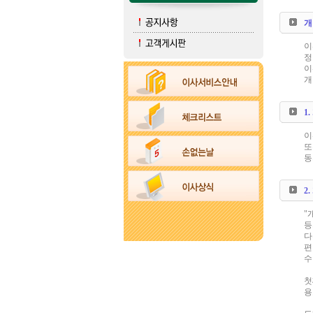
개
이
정
이
개
1
이
또
동
2
"
등
다
편
수
첫
용