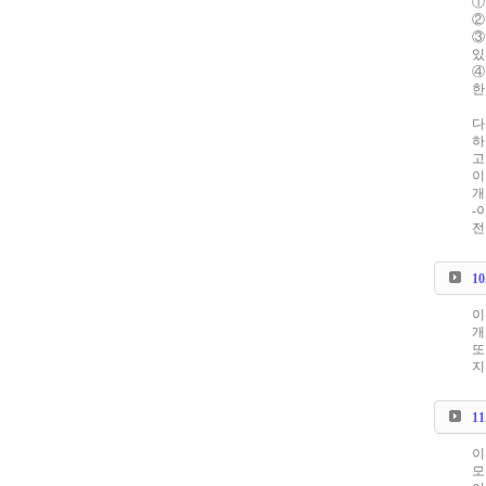
①
②
③
있
④
한
다
하
고
이
개
-
전
1
이
개
또
지
1
이
모