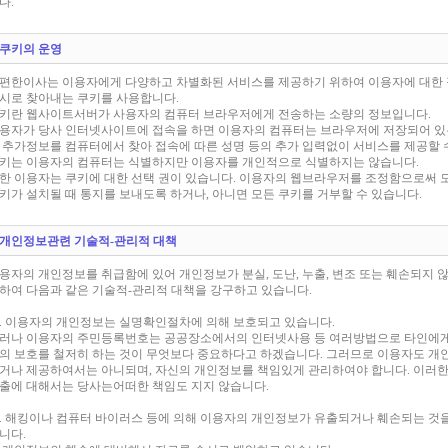
다.
. 쿠키의 운영
편한이사는 이용자에게 다양하고 차별화된 서비스를 제공하기 위하여 이용자에 대한
시로 찾아내는 쿠키를 사용합니다.
키란 웹사이트서버가 사용자의 컴퓨터 브라우저에게 전송하는 소량의 정보입니다.
용자가 당사 인터넷사이트에 접속을 하면 이용자의 컴퓨터는 브라우저에 저장되어 있는
 추가정보를 컴퓨터에서 찾아 접속에 따른 성명 등의 추가 입력없이 서비스를 제공할 
키는 이용자의 컴퓨터는 식별하지만 이용자를 개인적으로 식별하지는 않습니다.
한 이용자는 쿠키에 대한 선택 권이 있습니다. 이용자의 웹브라우저를 조정함으로써 
키가 설치될 때 통지를 보내도록 하거나, 아니면 모든 쿠키를 거부할 수 있습니다.
. 개인정보관련 기술적-관리적 대책
용자의 개인정보를 취급함에 있어 개인정보가 분실, 도난, 누출, 변조 또는 훼손되지 
하여 다음과 같은 기술적-관리적 대책을 강구하고 있습니다.
. 이용자의 개인정보는 실명확인절차에 의해 보호되고 있습니다.
러나 이용자의 주민등록번호는 공공장소에서의 인터넷사용 등 여러방법으로 타인에게
의 보호를 철저히 하는 것이 무엇보다 중요하다고 하겠습니다. 그러므로 이용자도 개
거나 제공하여서는 아니되며, 자신의 개인정보를 책임있게 관리하여야 합니다. 이러
출에 대해서는 당사는어떠한 책임도 지지 않습니다.
. 해킹이나 컴퓨터 바이러스 등에 의해 이용자의 개인정보가 유출되거나 훼손되는 것을
니다.