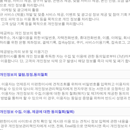
품 배송, 서비스 제공, 청구서 발송, 콘텐츠 제공, 맞춤 서비스 제공, 본인 인증, 요금 결
으로 개인 정보를 처리합니다.
. 마케팅 및 광고에의 활용
규 서비스 (제품) 개발 및 맞춤 서비스 제공, 이벤트 및 광고성 정보 제공 및 참여 기회
 빈도 파악 또는 이용 통계 등을 목적으로 개인 정보를 처리합니다.
. 고객 상담 기록 등을 목적으로 개인정보를 처리합니다.
) 제공하는 개인 정보의 항목
택주소, 게시물이용을 위한 비밀번호, 자택전화번호, 휴대전화번호, 이름, 이메일, 회사
처리를 위한 은행 계좌정보, 결제기록, 접속ip정보, 쿠키, 서비스이용기록, 접속로그, 
) 제공받는자의 보유 및 이용기간
편한이사를 통해 개인 정보를 취득한 자는 수집 및 이용에 관한 동의일로부터 (3년)까
 이용합니다. 단, 고객의 개인정보 삭제 요구 발생시 해당 정보를 즉각 삭제 및 폐기 
. 개인정보의 열람,정정,동의철회
. 이용자는 언제든지 이편한이사에 견적조회를 위하여 비밀번호를 입력하고 이용자의
하실 수 있으며 당사의 개인정보관리책임자에게 전자우편 또는 서면으로 요청하신 경
. 이용자는 개인정보의 수집,이용에 대한 동의 철회(해지) 및 제3자에게 제공한 동의의 철회
 방법을 통하여 할 수 있으며 이 경우, 이용자는 동일성 증명을 위하여 반드시 성명과
. 개인정보 수집, 이용, 제공에 대한 동의철회(탈퇴)
편한이사의 사이트내 견적 확인 및 게시판 이용 또는 견적시 정보 입력에 관한 내용을 
 경우 개인정보관리책인자에게 서면, 전화, Email등으로 연락하시면 즉시 개인정보의